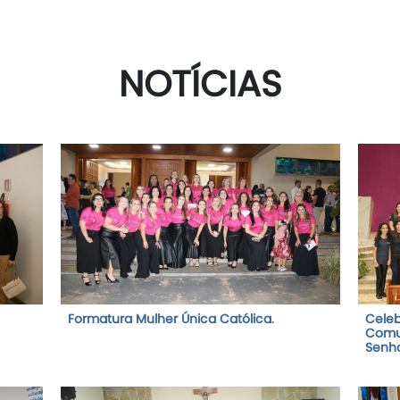
NOTÍCIAS
Formatura Mulher Única Católica.
Celeb
Comu
Senho