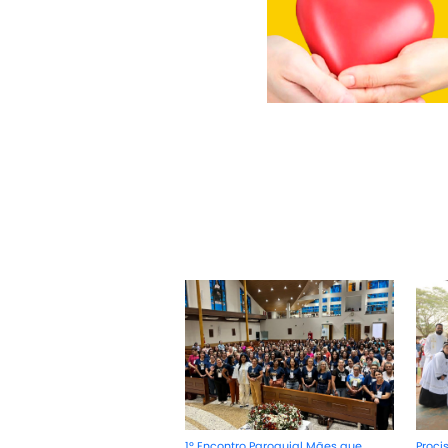
1º Encontro Paroquial Mães que
Proci