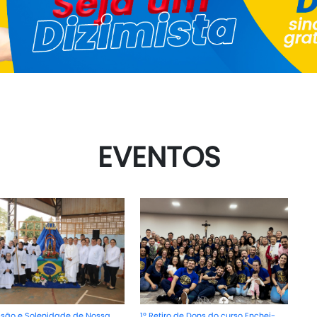
EVENTOS
ssão e Solenidade de Nossa
1º Retiro de Dons do curso Enchei-